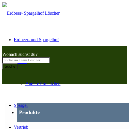
Erdbeer- und Spargelhof
Wonach suchst du?
Beeren
Suche
Andere Früchtchen
Spargel
Produkte
Vertrieb