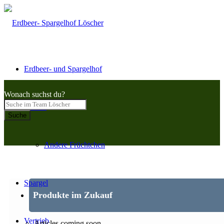
Erdbeer- und Spargelhof
Wonach suchst du?
Beeren
Suche
Andere Früchtchen
Spargel
Produkte im Zukauf
Vertrieb
Articles coming soon