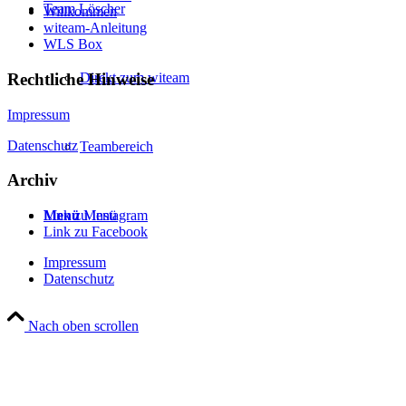
Team Löscher
Willkommen
witeam-Anleitung
WLS Box
Rechtliche Hinweise
Direkt zum witeam
Impressum
Datenschutz
Teambereich
Archiv
Menü
Menü
Link zu Instagram
Link zu Facebook
Impressum
Datenschutz
Nach oben scrollen