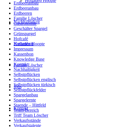
Hofladen Hoopte
Erdbeeranbau
Erdbeeranbau
Erdbeeren
Familie Löscher
Nachhaltigkeit
Gastronomie
Geschälter Spargel
Grünspargel
Hofcafé
Kassenbon
Hofladen Hoopte
Impressum
Kassenbon
Knowledge Base
Kontakt
Familie Löscher
Nachhaltigkeit
Selbstpflücken
Selbstpflücken englisch
Selbstpflücken türkisch
Jobs
Selbstpflückfelder
Spargelanbau
Spargelernte
Staende – Hittfeld
Kontakt
Team-Bereich
Triff Team Löscher
Verkaufsstände
Verkaufstalente