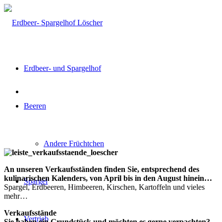
Erdbeer- und Spargelhof
Beeren
Andere Früchtchen
An unseren Verkaufsständen finden Sie,
entsprechend des
kulinarischen Kalenders, von April bis in den August hinein…
Spargel
Spargel, Erdbeeren, Himbeeren, Kirschen, Kartoffeln und vieles
mehr…
Verkaufsstände
Vertrieb
Sie haben ein Grundstück und möchten es gerne verpachten?