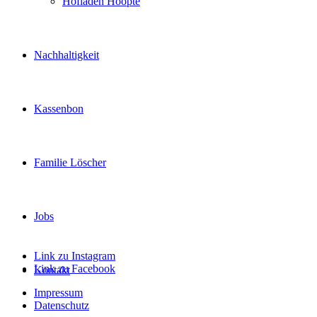
Hofladen Hoopte
Nachhaltigkeit
Kassenbon
Familie Löscher
Jobs
Link zu Instagram
Link zu Facebook
Kontakt
Impressum
Datenschutz