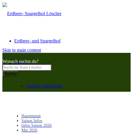
Erdbeer- und Spargelhof
Skip to main content
Wonach suchst du?
Beeren
Suche
Andere Früchtchen
Spargel
Hauptmenü
Saison Infos
Infos Saison 2026
Mai 2026
Vertrieb