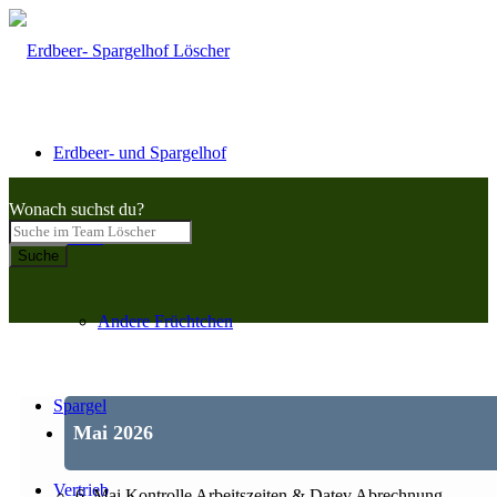
Erdbeer- und Spargelhof
Wonach suchst du?
Beeren
Suche
Andere Früchtchen
Spargel
Mai 2026
Vertrieb
6. Mai Kontrolle Arbeitszeiten & Datev Abrechnung