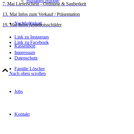
Hofladen Hoopte
7. Mai Lieferschein - Ordnung & Sauberkeit
13. Mai Infos zum Verkauf / Präsentation
Nachhaltigkeit
19. Mai Infos Angebotsschilder
Link zu Instagram
Link zu Facebook
Kassenbon
Impressum
Datenschutz
Familie Löscher
Nach oben scrollen
Jobs
Kontakt