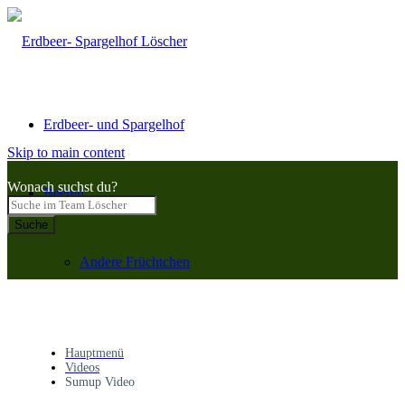
Erdbeer- und Spargelhof
Skip to main content
Wonach suchst du?
Beeren
Suche
Andere Früchtchen
Spargel
Hauptmenü
Videos
Sumup Video
Vertrieb