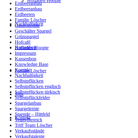
Hofladen Hoopte
Erdbeeranbau
Erdbeeranbau
Erdbeeren
Familie Löscher
Nachhaltigkeit
Gastronomie
Geschälter Spargel
Grünspargel
Hofcafé
Kassenbon
Hofladen Hoopte
Impressum
Kassenbon
Knowledge Base
Kontakt
Familie Löscher
Nachhaltigkeit
Selbstpflücken
Selbstpflücken englisch
Selbstpflücken türkisch
Jobs
Selbstpflückfelder
Spargelanbau
Spargelernte
Staende – Hittfeld
Kontakt
Team-Bereich
Triff Team Löscher
Verkaufsstände
Verkaufstalente