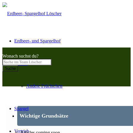
Erdbeer- und Spargelhof
Wonach suchst du?
Beeren
Suche
Andere Früchtchen
Spargel
Wichtige Grundsätze
Vertrieb
Articles coming soon