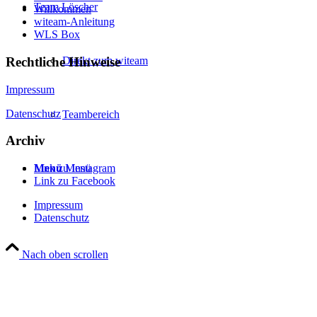
Team Löscher
Willkommen
witeam-Anleitung
WLS Box
Rechtliche Hinweise
Direkt zum witeam
Impressum
Datenschutz
Teambereich
Archiv
Menü
Menü
Link zu Instagram
Link zu Facebook
Impressum
Datenschutz
Nach oben scrollen