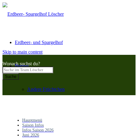
Erdbeer- und Spargelhof
Skip to main content
Wonach suchst du?
Beeren
Suche
Andere Früchtchen
Spargel
Hauptmenü
Saison Infos
Infos Saison 2026
Juni 2026
Vertrieb